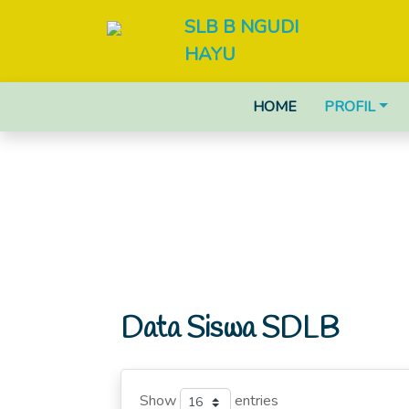
SLB B NGUDI
HAYU
HOME
PROFIL
Data Siswa SDLB
Show
entries