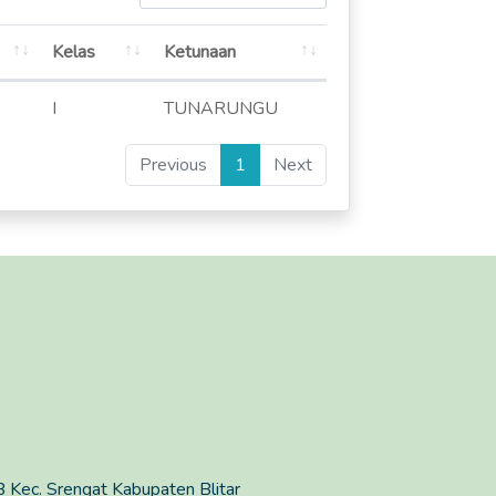
Kelas
Ketunaan
I
TUNARUNGU
Previous
1
Next
 Kec. Srengat Kabupaten Blitar